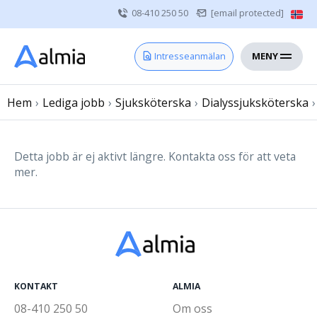
08-410 250 50
[email protected]
MENY
Hem
Intresseanmälan
Bli konsult
Hem
›
Lediga jobb
Vårdgivare
›
Sjuksköterska
›
Dialyssjuksköterska
›
Om oss
Kontakt
Detta jobb är ej aktivt längre. Kontakta oss för att veta
mer.
Sjuksköterska
Läkare
Övrig vårdpersonal
KONTAKT
ALMIA
08-410 250 50
Om oss