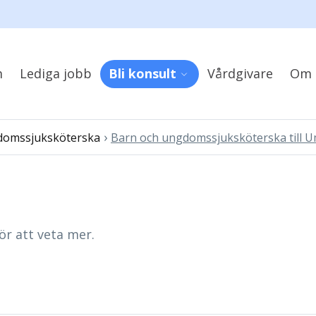
m
Lediga jobb
Bli konsult
Vårdgivare
Om 
›
domssjuksköterska
Barn och ungdomssjuksköterska till 
ör att veta mer.