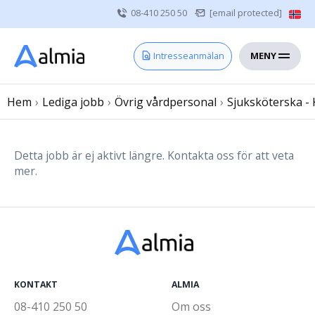
08-410 250 50
[email protected]
MENY
Hem
Intresseanmälan
Bli konsult
Hem
›
Lediga jobb
Vårdgivare
›
Övrig vårdpersonal
›
Sjuksköterska -
Om oss
Kontakt
Detta jobb är ej aktivt längre. Kontakta oss för att veta
mer.
Sjuksköterska
Läkare
Övrig vårdpersonal
KONTAKT
ALMIA
08-410 250 50
Om oss