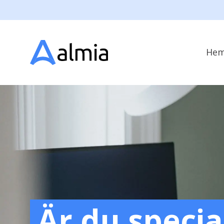
He
Är du specia