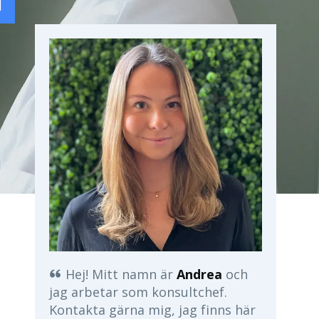
Hej! Mitt namn är
Andrea
och
jag arbetar som konsultchef.
Kontakta gärna mig, jag finns här