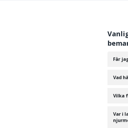
Vanli
beman
Får ja
Vad hä
Vilka 
Var i 
njurm