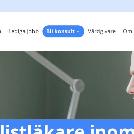
m
Lediga jobb
Bli konsult
Vårdgivare
Om 
listläkare ino