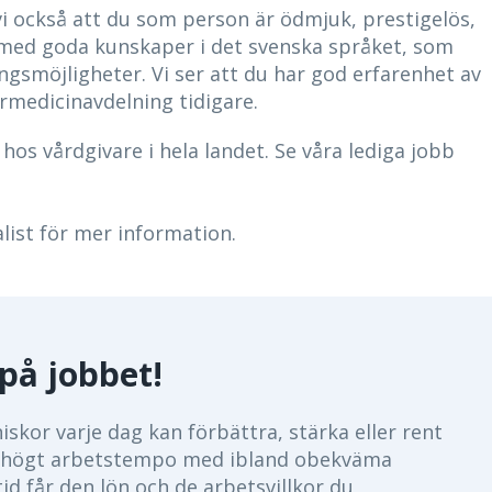
 vi också att du som person är ödmjuk, prestigelös,
on med goda kunskaper i det svenska språket, som
gsmöjligheter. Vi ser att du har god erfarenhet av
rmedicinavdelning tidigare.
os vårdgivare i hela landet. Se våra lediga jobb
list för mer information.
på jobbet!
skor varje dag kan förbättra, stärka eller rent
 ett högt arbetstempo med ibland obekväma
tid får den lön och de arbetsvillkor du