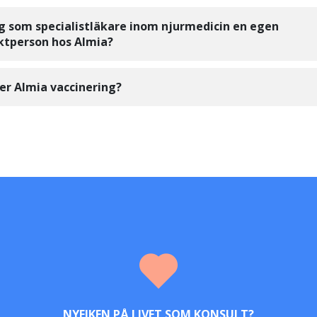
g som specialistläkare inom njurmedicin en egen
ktperson hos Almia?
er Almia vaccinering?
NYFIKEN PÅ LIVET SOM KONSULT?