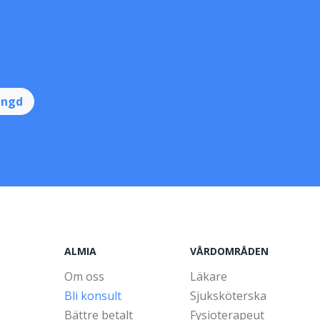
ingd
ALMIA
VÅRDOMRÅDEN
Om oss
Läkare
Bli konsult
Sjuksköterska
Bättre betalt
Fysioterapeut