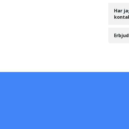
Har ja
konta
Erbjud