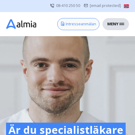
08-410 250 50
[email protected]
MENY
Hem
Intresseanmälan
Bli konsult
Vårdgivare
Om oss
Kontakt
Sjuksköterska
Läkare
Övrig vårdpersonal
Är du specialistläkare