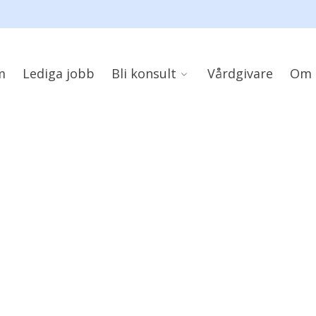
m
Lediga jobb
Bli konsult
Vårdgivare
Om 