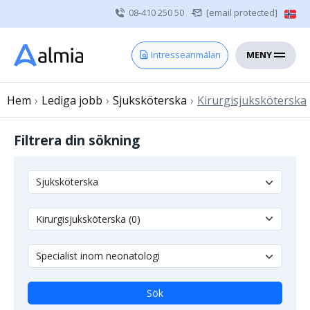
08-410 250 50
[email protected]
MENY
Hem
Intresseanmälan
Bli konsult
Hem
›
Lediga jobb
Vårdgivare
›
Sjuksköterska
›
Kirurgisjuksköterska
Om oss
Filtrera din sökning
Kontakt
Sjuksköterska
Läkare
Övrig vårdpersonal
Sök