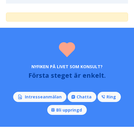
NYFIKEN PÅ LIVET SOM KONSULT?
Första steget är enkelt.
Intresseanmälan
Chatta
Ring
Bli uppringd