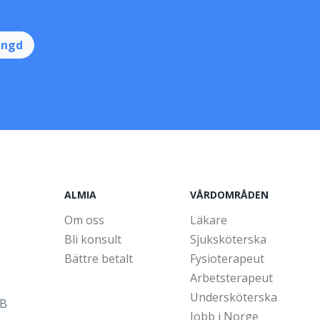
ingd
ALMIA
VÅRDOMRÅDEN
Om oss
Läkare
Bli konsult
Sjuksköterska
Bättre betalt
Fysioterapeut
Arbetsterapeut
Undersköterska
5B
Jobb i Norge