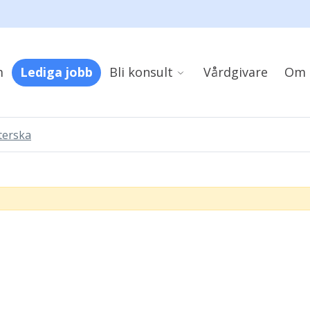
m
Lediga jobb
Bli konsult
Vårdgivare
Om 
terska