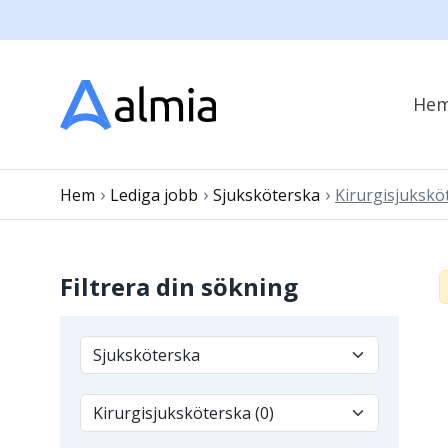
He
›
›
›
Hem
Lediga jobb
Sjuksköterska
Kirurgisjukskö
Filtrera din sökning