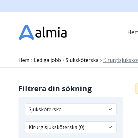
He
›
›
›
Hem
Lediga jobb
Sjuksköterska
Kirurgisjukskö
Filtrera din sökning