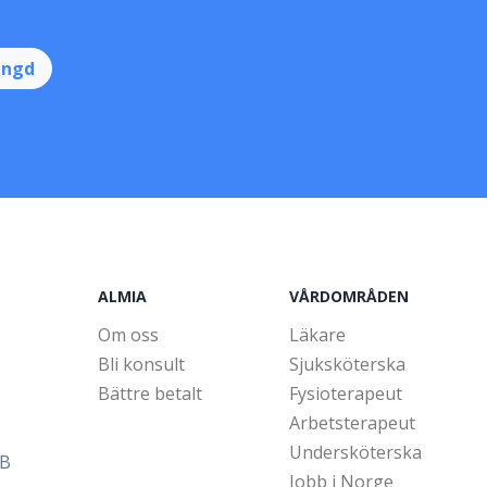
ingd
ALMIA
VÅRDOMRÅDEN
Om oss
Läkare
Bli konsult
Sjuksköterska
Bättre betalt
Fysioterapeut
Arbetsterapeut
Undersköterska
5B
Jobb i Norge