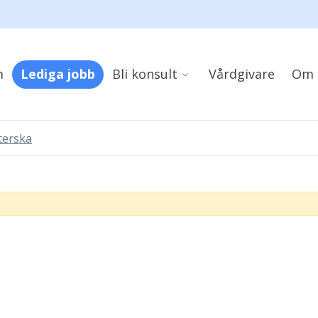
m
Lediga jobb
Bli konsult
Vårdgivare
Om 
terska