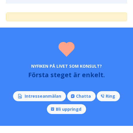
NYFIKEN PÅ LIVET SOM KONSULT?
Första steget är enkelt.
Intresseanmälan
Chatta
Ring
Bli uppringd