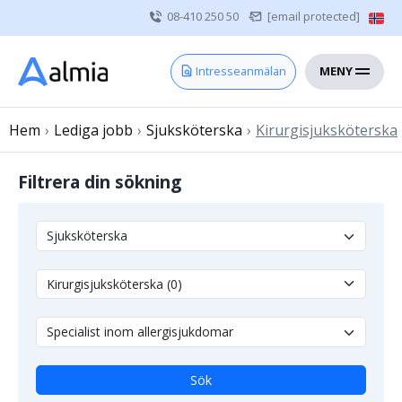
08-410 250 50
[email protected]
MENY
Hem
Intresseanmälan
Bli konsult
Hem
›
Lediga jobb
Vårdgivare
›
Sjuksköterska
›
Kirurgisjuksköterska
Om oss
Filtrera din sökning
Kontakt
Sjuksköterska
Läkare
Övrig vårdpersonal
Sök