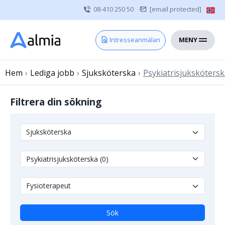
08-410 250 50
[email protected]
MENY
Hem
Intresseanmälan
Bli konsult
Hem
›
Lediga jobb
Vårdgivare
›
Sjuksköterska
›
Psykiatrisjuksköters
Om oss
Filtrera din sökning
Kontakt
Sjuksköterska
Läkare
Övrig vårdpersonal
Sök