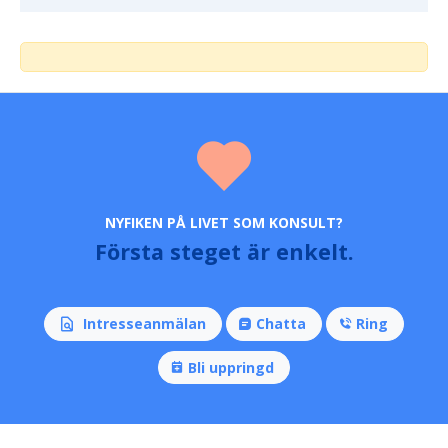
NYFIKEN PÅ LIVET SOM KONSULT?
Första steget är enkelt.
Intresseanmälan
Chatta
Ring
Bli uppringd