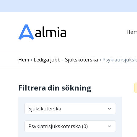
He
›
›
›
Hem
Lediga jobb
Sjuksköterska
Psykiatrisjuks
Filtrera din sökning