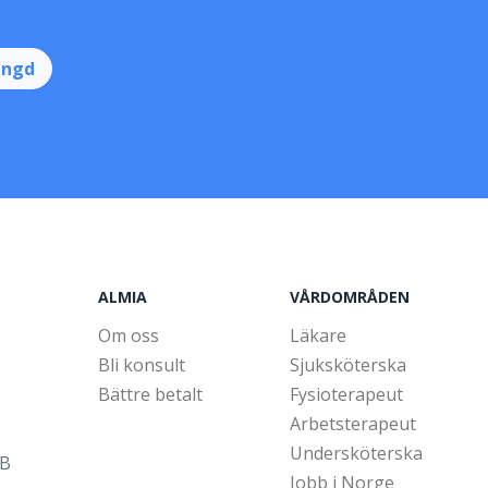
ingd
ALMIA
VÅRDOMRÅDEN
Om oss
Läkare
Bli konsult
Sjuksköterska
Bättre betalt
Fysioterapeut
Arbetsterapeut
Undersköterska
5B
Jobb i Norge