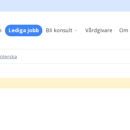
m
Lediga jobb
Bli konsult
Vårdgivare
Om 
köterska