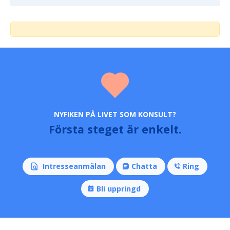
NYFIKEN PÅ LIVET SOM KONSULT?
Första steget är enkelt.
Intresseanmälan
Chatta
Ring
Bli uppringd