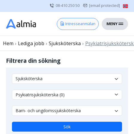
08-410 250 50
[email protected]
MENY
Hem
Intresseanmälan
Bli konsult
Hem
›
Lediga jobb
Vårdgivare
›
Sjuksköterska
›
Psykiatrisjuksköters
Om oss
Filtrera din sökning
Kontakt
Sjuksköterska
Läkare
Övrig vårdpersonal
Sök