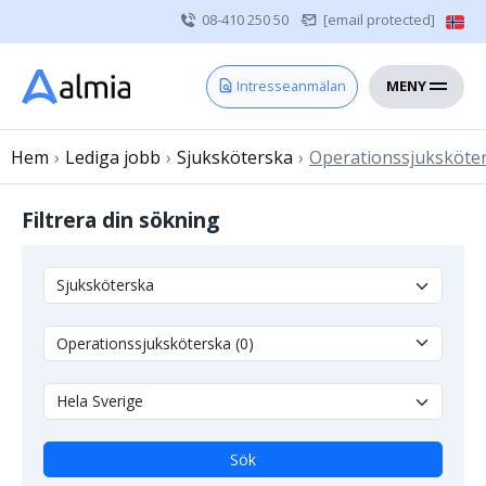
08-410 250 50
[email protected]
MENY
Hem
Intresseanmälan
Bli konsult
Hem
›
Lediga jobb
Vårdgivare
›
Sjuksköterska
›
Operationssjuksköte
Om oss
Filtrera din sökning
Kontakt
Sjuksköterska
Läkare
Övrig vårdpersonal
Sök