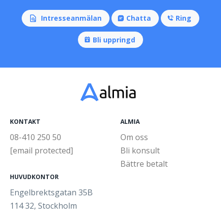
Intresseanmälan
Chatta
Ring
Bli uppringd
KONTAKT
ALMIA
08-410 250 50
Om oss
[email protected]
Bli konsult
Bättre betalt
HUVUDKONTOR
Engelbrektsgatan 35B
114 32, Stockholm