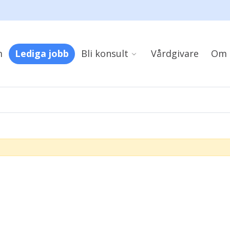
m
Lediga jobb
Bli konsult
Vårdgivare
Om 