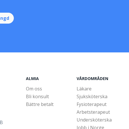
ingd
ALMIA
VÅRDOMRÅDEN
Om oss
Läkare
Bli konsult
Sjuksköterska
Bättre betalt
Fysioterapeut
Arbetsterapeut
Undersköterska
5B
Jobb i Norge