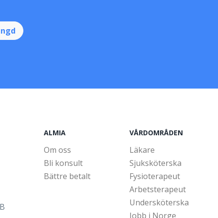
ingd
ALMIA
VÅRDOMRÅDEN
Om oss
Läkare
Bli konsult
Sjuksköterska
Bättre betalt
Fysioterapeut
Arbetsterapeut
Undersköterska
5B
Jobb i Norge