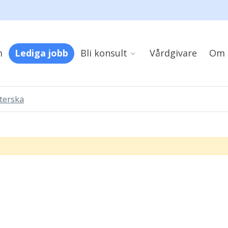
m
Lediga jobb
Bli konsult
Vårdgivare
Om 
terska